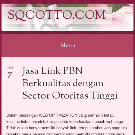
SQCOTTO.COM
Menu
Skip
Jasa Link PBN
Feb
to
7
content
Berkualitas dengan
Sector Otoritas Tinggi
Dalam persaingan WEB OPTIMIZATION yang semakin ketat,
kualitas link menjadi faktor penentu keberhasilan sebuah web page.
Tidak cukup hanya memiliki banyak link, tetapi sumber web page link
tersebut harus berasal dari sector yang memiliki otoritas tinggi serta