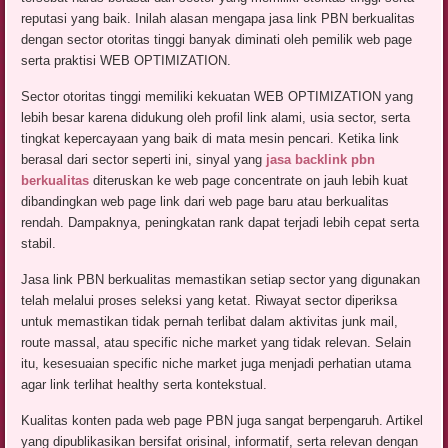
reputasi yang baik. Inilah alasan mengapa jasa link PBN berkualitas
dengan sector otoritas tinggi banyak diminati oleh pemilik web page
serta praktisi WEB OPTIMIZATION.
Sector otoritas tinggi memiliki kekuatan WEB OPTIMIZATION yang
lebih besar karena didukung oleh profil link alami, usia sector, serta
tingkat kepercayaan yang baik di mata mesin pencari. Ketika link
berasal dari sector seperti ini, sinyal yang
jasa backlink pbn
berkualitas
diteruskan ke web page concentrate on jauh lebih kuat
dibandingkan web page link dari web page baru atau berkualitas
rendah. Dampaknya, peningkatan rank dapat terjadi lebih cepat serta
stabil.
Jasa link PBN berkualitas memastikan setiap sector yang digunakan
telah melalui proses seleksi yang ketat. Riwayat sector diperiksa
untuk memastikan tidak pernah terlibat dalam aktivitas junk mail,
route massal, atau specific niche market yang tidak relevan. Selain
itu, kesesuaian specific niche market juga menjadi perhatian utama
agar link terlihat healthy serta kontekstual.
Kualitas konten pada web page PBN juga sangat berpengaruh. Artikel
yang dipublikasikan bersifat orisinal, informatif, serta relevan dengan