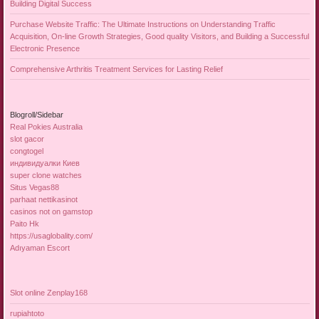
Building Digital Success
Purchase Website Traffic: The Ultimate Instructions on Understanding Traffic
Acquisition, On-line Growth Strategies, Good quality Visitors, and Building a Successful
Electronic Presence
Comprehensive Arthritis Treatment Services for Lasting Relief
Blogroll/Sidebar
Real Pokies Australia
slot gacor
congtogel
индивидуалки Киев
super clone watches
Situs Vegas88
parhaat nettikasinot
casinos not on gamstop
Paito Hk
https://usaglobality.com/
Adıyaman Escort
Slot online Zenplay168
rupiahtoto